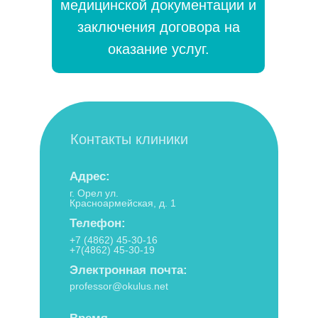
медицинской документации и
(ООО "Офтальмологический центр"
профессора Басинского С.Н.)
заключения договора на
ИНН: 5752037260, ОГРН:
оказание услуг.
1055752035558
Лицензия Л041-01142-57/00367099
от 11.03.2014г.
выдана Департаментом
здравоохранения Орловской
области