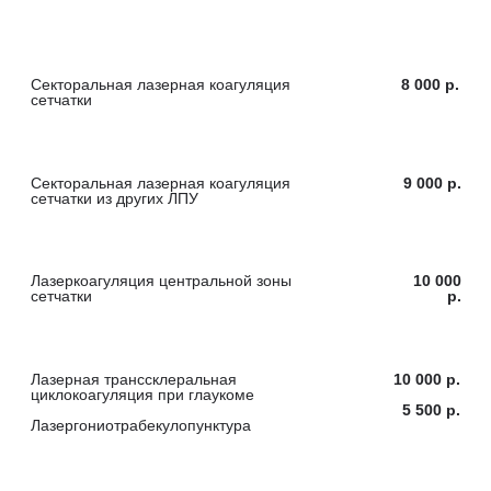
сетчатки из других ЛПУ
Лазеркоагуляция центральной зоны
10 000
сетчатки
р.
Лазерная транссклеральная
10 000 р.
циклокоагуляция при глаукоме
5 500 р.
Лазергониотрабекулопунктура
Микроциклофотокоагуляция (МЦФК)
при глаукоме
15 000 р.
Лазерная реконструкция дренажной
10 000
системы глаза при глаукоме
р.
Иридопластика
5 000 р.
Иридэктомия лазерная
7 000 р.