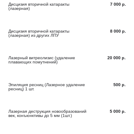
Лазерная деструкция новообразований
10 000 р.
век, конъюнктивы(множественные)
Лазерная рефракционная
кератопластика (ЛАСИК
20 000 р.
при миопии, гиперметропии,
астигматизме) - 1 глаз
Эксимерлазерная фоторефракционная
20 000
кератэктомия (ФРК) - 1 глаз
р.
Записаться сейчас
*Цены являются ориентировочными, приведены в
ста