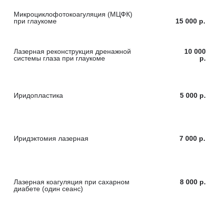
Лазерная коагуляция при сахарном
8 000 р.
диабете (один сеанс)
Дисцизия вторичной катаракты
7 000 р.
(лазерная)
Дисцизия вторичной катаракты
8 000 р.
(лазерная) из других ЛПУ
Лазерный витреолизис (удаление
20 000 р.
плавающих помутнений)
Эпиляция ресниц (Лазерное удаление
500 р.
ресниц) 1 шт.
Лазерная деструкция новообразований
5 000 р.
век, конъюнктивы до 5 мм (1шт.)
Лазерная деструкция новообразований
7 500 р.
век, конъюнктивы до 5 мм (2 шт.)