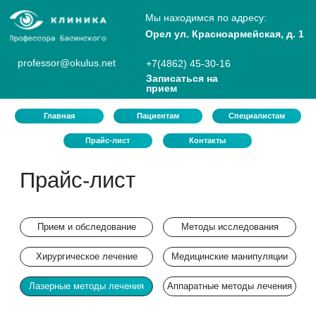
Мы находимся по адресу:
Орел ул. Красноармейская, д. 1
professor@okulus.net
+7(4862) 45-30-16
Записаться на
прием
Главная
Пациентам
Специалистам
Прайс-лист
Контакты
Прайс-лист
Прием и обследование
Методы исследования
Хирургическое лечение
Медицинские манипуляции
Лазерные методы лечения
Аппаратные методы лечения
Секторальная лазерная коагуляция
8 000 р.
сетчатки
Секторальная лазерная коагуляция
9 000 р.